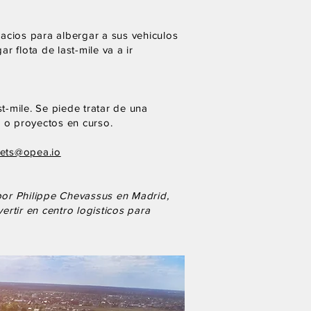
cios para albergar a sus vehiculos
r flota de last-mile va a ir
t-mile. Se piede tratar de una
a o proyectos en curso.
ets@opea.io
 por Philippe Chevassus en Madrid,
tir en centro logisticos para