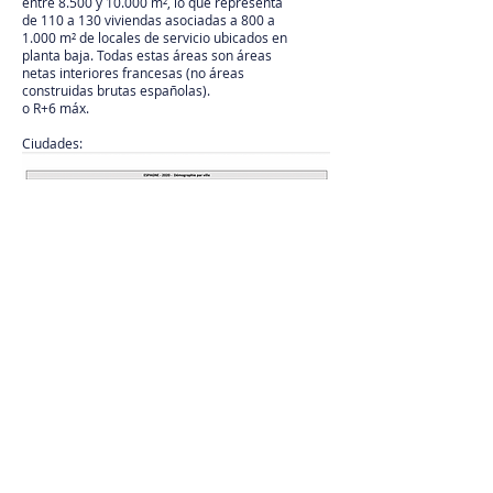
entre 8.500 y 10.000 m², lo que representa
de 110 a 130 viviendas asociadas a 800 a
1.000 m² de locales de servicio ubicados en
planta baja. Todas estas áreas son áreas
netas interiores francesas (no áreas
construidas brutas españolas).
o R+6 máx.
Ciudades:
Inversor C
RESUMEN DE TERRENOS/ACTIVOS
EXISTENTES DE LOGÍSTICA
Madrid, Valencia, Malaga